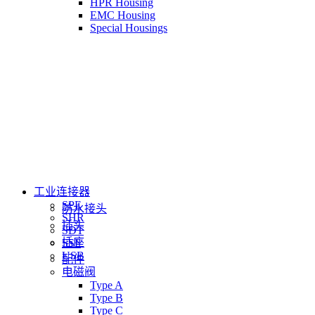
HPR Housing
EMC Housing
Special Housings
工业连接器
SPE
防水接头
SHR
插头
SDT
插座
SSF
USB
配件
电磁阀
Type A
Type B
Type C