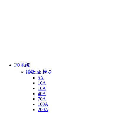
I/O系统
插针
IO-Link 模块
5A
10A
16A
40A
70A
100A
200A