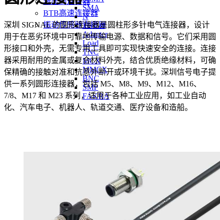
液压阀连接器
SMA
BTB高速连接器
N
深圳 SIGNAL 的圆形连接器是圆柱形多针电气连接器，设计
振动传感器连接器
TNCA
Adapter
用于在恶劣环境中可靠地传输电源、数据和信号。它们采用圆
Load
形接口和外壳，无需专用工具即可实现快速安全的连接。连接
TNC
器采用耐用的金属或复合材料外壳，结合优质绝缘材料，可确
MCX
MMCX
保精确的接触对准和抗意外断开或环境干扰。深圳信号电子提
BNC
供一系列圆形连接器，包括 M5、M8、M9、M12、M16、
SMP
7/8、M17 和 M23 系列，适用于各种工业应用，如工业自动
FAKRA
化、汽车电子、机器人、轨道交通、医疗设备和造船。
机器人
轨道交通
船舶海洋
NMEA2000