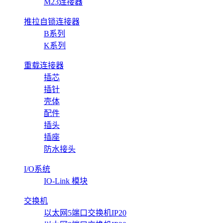
M23连接器
推拉自锁连接器
B系列
K系列
重载连接器
插芯
插针
壳体
配件
插头
插座
防水接头
I/O系统
IO-Link 模块
交换机
以太网5端口交换机IP20