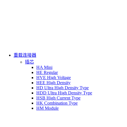
重载连接器
插芯
HA Mini
HE Regular
HVE High Voltage
HEE High Density
HD Ultra High Density Type
HDD Ultra High Density Type
HSB High Current Type
HK Combination Type
HM Module