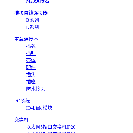
M23连接器
推拉自锁连接器
B系列
K系列
重载连接器
插芯
插针
壳体
配件
插头
插座
防水接头
I/O系统
IO-Link 模块
交换机
以太网5端口交换机IP20