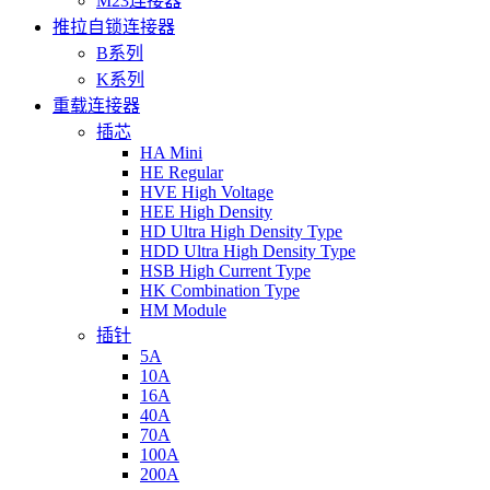
M23连接器
推拉自锁连接器
B系列
K系列
重载连接器
插芯
HA Mini
HE Regular
HVE High Voltage
HEE High Density
HD Ultra High Density Type
HDD Ultra High Density Type
HSB High Current Type
HK Combination Type
HM Module
插针
5A
10A
16A
40A
70A
100A
200A