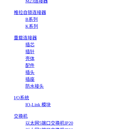
M23连接器
推拉自锁连接器
B系列
K系列
重载连接器
插芯
插针
壳体
配件
插头
插座
防水接头
I/O系统
IO-Link 模块
交换机
以太网5端口交换机IP20