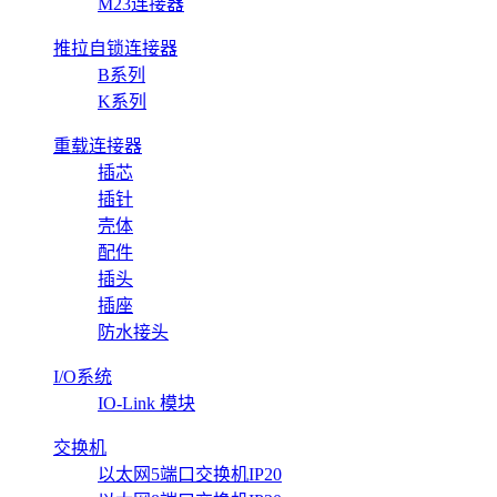
M23连接器
推拉自锁连接器
B系列
K系列
重载连接器
插芯
插针
壳体
配件
插头
插座
防水接头
I/O系统
IO-Link 模块
交换机
以太网5端口交换机IP20